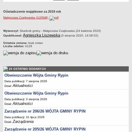
Dane statystyczne
Oświadczenie majątkowe za 2019 rok
Zadania publiczne
Małgorzata Czajkowska (1165kB)
Związki i stowarzyszenia
Realizacja zadań publicznych
metryczka
Wytworzył:
Skarbnik gminy - Małgorzata Czajkowska (24 kwietnia 2020)
Agnieszka Liszewska
Opublikował:
(3 sierpnia 2020, 14:08:52)
Rejestr zbiorów danych osobowych
Ostatnia zmiana:
brak zmian
Rejestr instytucji kultury
Liczba odsłon:
4129
RODO Klauzule informacyjne
AKTUALNOŚCI I OGŁOSZENIA
URZĄD GMINY
20 OSTATNIO DODANYCH
Dane teleadresowe
Obwieszczenie Wójta Gminy Rypin
Tabela informacyjna
Data publikacji: 7 sierpnia 2026
Aktualności
Czas pracy urzędu
Dział:
Obwieszczenie Wójta Gminy Rypin
Nr konta bankowego, NIP, REGON
Data publikacji: 3 sierpnia 2026
Pracownicy urzędu - urząd gminy
Aktualności
Dział:
Pracownicy urzędu - baza magazynowo - warsztatowa
Zarządzenie nr 206/26 WÓJTA GMINY RYPIN
Kompetencje referatów
Data publikacji: 31 lipca 2026
Zarządzenia
Dział:
Regulamin organizacyjny
Zarządzenie nr 205/26 WÓJTA GMINY RYPIN