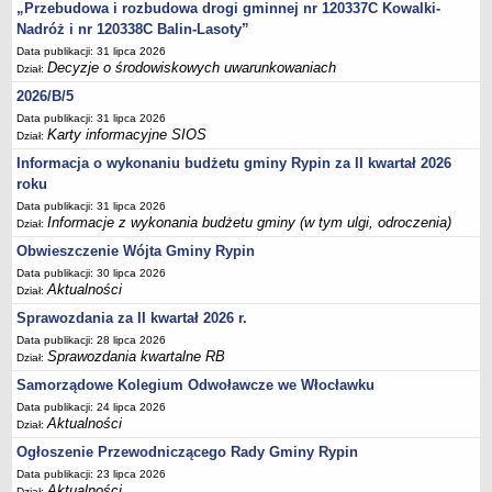
Sesje Rady Gminy Rypin
„Przebudowa i rozbudowa drogi gminnej nr 120337C Kowalki-
Nadróż i nr 120338C Balin-Lasoty”
PRAWO LOKALNE
Data publikacji: 31 lipca 2026
Statut
Decyzje o środowiskowych uwarunkowaniach
Dział:
Strategia rozwoju
2026/B/5
Uchwały
Data publikacji: 31 lipca 2026
Karty informacyjne SIOS
Dział:
Projekty uchwał
Informacja o wykonaniu budżetu gminy Rypin za II kwartał 2026
Protokoły
roku
Imienne wykazy głosowań radnych
Data publikacji: 31 lipca 2026
Informacje z wykonania budżetu gminy (w tym ulgi, odroczenia)
Dział:
Postać dokumentów
Obwieszczenie Wójta Gminy Rypin
Akty Prawne, Dzienniki Ustaw, Monitory Polskie
Data publikacji: 30 lipca 2026
Prawo miejscowe
Aktualności
Dział:
Zarządzenia
Sprawozdania za II kwartał 2026 r.
Studium uwarunkowań i kierunków zagospodarowania
Data publikacji: 28 lipca 2026
Sprawozdania kwartalne RB
Dział:
przestrzennego
Samorządowe Kolegium Odwoławcze we Włocławku
Dane przestrzenne - MPZP
Data publikacji: 24 lipca 2026
Stałe obwody głosowania, numery, granice oraz siedziby
Aktualności
Dział:
obwodowych komisji wyborczych, opis granic okręgów wyborczych
Ogłoszenie Przewodniczącego Rady Gminy Rypin
Plan ogólny gminy Rypin
Data publikacji: 23 lipca 2026
Aktualności
Dział: