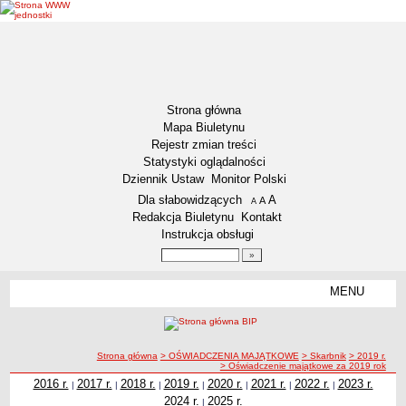
Strona główna
Mapa Biuletynu
Rejestr zmian treści
Statystyki oglądalności
Dziennik Ustaw
Monitor Polski
Menu dodatkowe
Dla słabowidzących
A
powiększ czcionkę
A
standardowy rozmiar czcionki
A
pomniejsz czcionkę
Redakcja Biuletynu
Kontakt
Instrukcja obsługi
Wyszukiwarka artykułów
Szukaj
MENU
Menu
DEKLARACJA DOSTĘPNOŚCI
NASZA GMINA
Status gminy
ścieżka nawigacji
Strona główna
> OŚWIADCZENIA MAJĄTKOWE
> Skarbnik
> 2019 r.
> Oświadczenie majątkowe za 2019 rok
Lokalizacja
2016 r.
2017 r.
2018 r.
2019 r.
2020 r.
2021 r.
2022 r.
2023 r.
|
|
|
|
|
|
|
Insygnia gminy
2024 r.
2025 r.
|