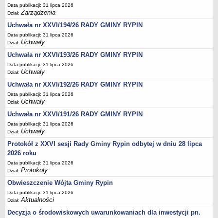
Regulamin naboru na wolne stanowiska urzędnicze
Data publikacji: 31 lipca 2026
Zarządzenia
Ogłoszenia o naborze na wolne stanowiska urzędnicze
Dział:
Uchwała nr XXVI/194/26 RADY GMINY RYPIN
Lista kandydatów spełniających wymagania formalne w naborach na
wolne stanowiska urzędnicze
Data publikacji: 31 lipca 2026
Uchwały
Dział:
Wyniki naboru na wolne stanowiska urzędnicze
Uchwała nr XXVI/193/26 RADY GMINY RYPIN
Petycje
Data publikacji: 31 lipca 2026
Uchwały
Sygnaliści
Dział:
Uchwała nr XXVI/192/26 RADY GMINY RYPIN
Galeria
Data publikacji: 31 lipca 2026
Raporty o stanie dostępności
Uchwały
Dział:
Wnioski
Uchwała nr XXVI/191/26 RADY GMINY RYPIN
WŁADZE I STRUKTURA
Data publikacji: 31 lipca 2026
Uchwały
Struktura organizacyjna
Dział:
Protokół z XXVI sesji Rady Gminy Rypin odbytej w dniu 28 lipca
Rada gminy
2026 roku
Wójt
Data publikacji: 31 lipca 2026
Protokoły
Urząd gminy
Dział:
Obwieszczenie Wójta Gminy Rypin
Jednostki organizacyjne, GOPS, Instytucja kultury, OSP
Data publikacji: 31 lipca 2026
Jednostki pomocnicze - sołectwa
Aktualności
Dział:
Plan pracy komisji rewizyjnej
Decyzja o środowiskowych uwarunkowaniach dla inwestycji pn.