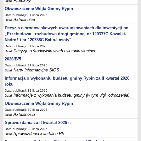
Protokoły
Dział:
Sesje Rady Gminy Rypin
Obwieszczenie Wójta Gminy Rypin
PRAWO LOKALNE
Data publikacji: 31 lipca 2026
Statut
Aktualności
Dział:
Strategia rozwoju
Decyzja o środowiskowych uwarunkowaniach dla inwestycji pn.
Uchwały
„Przebudowa i rozbudowa drogi gminnej nr 120337C Kowalki-
Nadróż i nr 120338C Balin-Lasoty”
Projekty uchwał
Data publikacji: 31 lipca 2026
Protokoły
Decyzje o środowiskowych uwarunkowaniach
Dział:
Imienne wykazy głosowań radnych
2026/B/5
Postać dokumentów
Data publikacji: 31 lipca 2026
Karty informacyjne SIOS
Dział:
Akty Prawne, Dzienniki Ustaw, Monitory Polskie
Informacja o wykonaniu budżetu gminy Rypin za II kwartał 2026
Prawo miejscowe
roku
Zarządzenia
Data publikacji: 31 lipca 2026
Informacje z wykonania budżetu gminy (w tym ulgi, odroczenia)
Dział:
Studium uwarunkowań i kierunków zagospodarowania
Obwieszczenie Wójta Gminy Rypin
przestrzennego
Data publikacji: 30 lipca 2026
Dane przestrzenne - MPZP
Aktualności
Dział:
Stałe obwody głosowania, numery, granice oraz siedziby
Sprawozdania za II kwartał 2026 r.
obwodowych komisji wyborczych, opis granic okręgów wyborczych
Data publikacji: 28 lipca 2026
Sprawozdania kwartalne RB
Plan ogólny gminy Rypin
Dział: