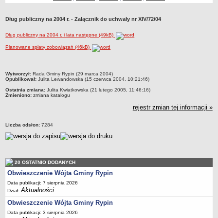
Dane statystyczne
Dług publiczny na 2004 r. - Załącznik do uchwały nr XIV/72/04
Zadania publiczne
Związki i stowarzyszenia
Dług publiczny na 2004 r. i lata następne (49kB)
Realizacja zadań publicznych
Planowane spłaty zobowiązań (46kB)
Rejestr zbiorów danych osobowych
Rejestr instytucji kultury
metryczka
Wytworzył:
Rada Gminy Rypin (29 marca 2004)
Opublikował:
Julita Lewandowska (15 czerwca 2004, 10:21:46)
RODO Klauzule informacyjne
Ostatnia zmiana:
Julita Kwiatkowska (21 lutego 2005, 11:46:16)
Zmieniono:
zmiana katalogu
AKTUALNOŚCI I OGŁOSZENIA
rejestr zmian tej informacji »
URZĄD GMINY
Dane teleadresowe
Liczba odsłon:
7284
Tabela informacyjna
Czas pracy urzędu
Nr konta bankowego, NIP, REGON
20 OSTATNIO DODANYCH
Pracownicy urzędu - urząd gminy
Obwieszczenie Wójta Gminy Rypin
Pracownicy urzędu - baza magazynowo - warsztatowa
Data publikacji: 7 sierpnia 2026
Aktualności
Dział:
Kompetencje referatów
Obwieszczenie Wójta Gminy Rypin
Regulamin organizacyjny
Data publikacji: 3 sierpnia 2026