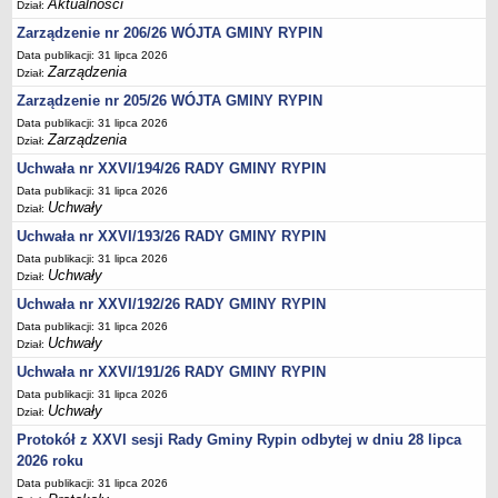
Regulamin naboru na wolne stanowiska urzędnicze
Aktualności
Dział:
Ogłoszenia o naborze na wolne stanowiska urzędnicze
Zarządzenie nr 206/26 WÓJTA GMINY RYPIN
Data publikacji: 31 lipca 2026
Lista kandydatów spełniających wymagania formalne w naborach na
Zarządzenia
Dział:
wolne stanowiska urzędnicze
Zarządzenie nr 205/26 WÓJTA GMINY RYPIN
Wyniki naboru na wolne stanowiska urzędnicze
Data publikacji: 31 lipca 2026
Petycje
Zarządzenia
Dział:
Sygnaliści
Uchwała nr XXVI/194/26 RADY GMINY RYPIN
Data publikacji: 31 lipca 2026
Galeria
Uchwały
Dział:
Raporty o stanie dostępności
Uchwała nr XXVI/193/26 RADY GMINY RYPIN
Wnioski
Data publikacji: 31 lipca 2026
Uchwały
Dział:
WŁADZE I STRUKTURA
Struktura organizacyjna
Uchwała nr XXVI/192/26 RADY GMINY RYPIN
Data publikacji: 31 lipca 2026
Rada gminy
Uchwały
Dział:
Wójt
Uchwała nr XXVI/191/26 RADY GMINY RYPIN
Urząd gminy
Data publikacji: 31 lipca 2026
Uchwały
Dział:
Jednostki organizacyjne, GOPS, Instytucja kultury, OSP
Protokół z XXVI sesji Rady Gminy Rypin odbytej w dniu 28 lipca
Jednostki pomocnicze - sołectwa
2026 roku
Plan pracy komisji rewizyjnej
Data publikacji: 31 lipca 2026