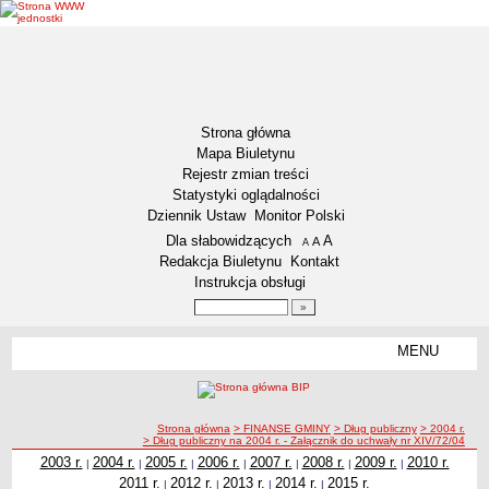
Strona główna
Mapa Biuletynu
Rejestr zmian treści
Statystyki oglądalności
Dziennik Ustaw
Monitor Polski
Menu dodatkowe
Dla słabowidzących
A
powiększ czcionkę
A
standardowy rozmiar czcionki
A
pomniejsz czcionkę
Redakcja Biuletynu
Kontakt
Instrukcja obsługi
Wyszukiwarka artykułów
Szukaj
MENU
Menu
DEKLARACJA DOSTĘPNOŚCI
NASZA GMINA
Status gminy
ścieżka nawigacji
Strona główna
> FINANSE GMINY
> Dług publiczny
> 2004 r.
> Dług publiczny na 2004 r. - Załącznik do uchwały nr XIV/72/04
Lokalizacja
2003 r.
2004 r.
2005 r.
2006 r.
2007 r.
2008 r.
2009 r.
2010 r.
|
|
|
|
|
|
|
Insygnia gminy
2011 r.
2012 r.
2013 r.
2014 r.
2015 r.
|
|
|
|