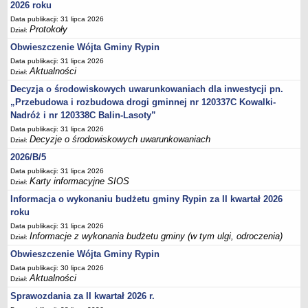
Sesje Rady Gminy Rypin
2026 roku
Data publikacji: 31 lipca 2026
PRAWO LOKALNE
Protokoły
Dział:
Statut
Obwieszczenie Wójta Gminy Rypin
Strategia rozwoju
Data publikacji: 31 lipca 2026
Uchwały
Aktualności
Dział:
Projekty uchwał
Decyzja o środowiskowych uwarunkowaniach dla inwestycji pn.
„Przebudowa i rozbudowa drogi gminnej nr 120337C Kowalki-
Protokoły
Nadróż i nr 120338C Balin-Lasoty”
Imienne wykazy głosowań radnych
Data publikacji: 31 lipca 2026
Decyzje o środowiskowych uwarunkowaniach
Dział:
Postać dokumentów
2026/B/5
Akty Prawne, Dzienniki Ustaw, Monitory Polskie
Data publikacji: 31 lipca 2026
Prawo miejscowe
Karty informacyjne SIOS
Dział:
Zarządzenia
Informacja o wykonaniu budżetu gminy Rypin za II kwartał 2026
roku
Studium uwarunkowań i kierunków zagospodarowania
przestrzennego
Data publikacji: 31 lipca 2026
Informacje z wykonania budżetu gminy (w tym ulgi, odroczenia)
Dział:
Dane przestrzenne - MPZP
Obwieszczenie Wójta Gminy Rypin
Stałe obwody głosowania, numery, granice oraz siedziby
Data publikacji: 30 lipca 2026
obwodowych komisji wyborczych, opis granic okręgów wyborczych
Aktualności
Dział:
Plan ogólny gminy Rypin
Sprawozdania za II kwartał 2026 r.