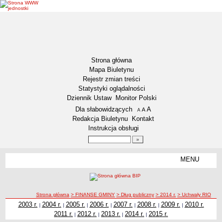
Strona główna
Mapa Biuletynu
Rejestr zmian treści
Statystyki oglądalności
Dziennik Ustaw
Monitor Polski
Menu dodatkowe
Dla słabowidzących
A
powiększ czcionkę
A
standardowy rozmiar czcionki
A
pomniejsz czcionkę
Redakcja Biuletynu
Kontakt
Instrukcja obsługi
Wyszukiwarka artykułów
Szukaj
MENU
Menu
DEKLARACJA DOSTĘPNOŚCI
NASZA GMINA
Status gminy
ścieżka nawigacji
Strona główna
> FINANSE GMINY
> Dług publiczny
> 2014 r.
> Uchwały RIO
2003 r.
2004 r.
2005 r.
2006 r.
2007 r.
2008 r.
2009 r.
2010 r.
|
|
|
|
|
|
|
Lokalizacja
2011 r.
2012 r.
2013 r.
2014 r.
2015 r.
|
|
|
|
Insygnia gminy