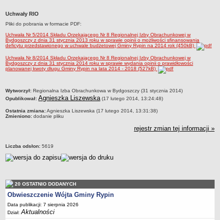
Dane statystyczne
Uchwały RIO
Zadania publiczne
Pliki do pobrania w formacie PDF:
Związki i stowarzyszenia
Uchwała Nr 5/2014 Składu Orzekającego Nr 8 Regionalnej Izby Obrachunkowej w
Bydgoszczy z dnia 31 stycznia 2013 roku w sprawie opinii o możliwości sfinansowania
deficytu przedstawionego w uchwale budżetowej Gminy Rypin na 2014 rok (450kB)
Realizacja zadań publicznych
Uchwała Nr 8/2014 Składu Orzekającego Nr 8 Regionalnej Izby Obrachunkowej w
Rejestr zbiorów danych osobowych
Bydgoszczy z dnia 31 stycznia 2014 roku w sprawie wydania opinii o prawidłowości
planowanej kwoty długu Gminy Rypin na lata 2014 - 2018 (527kB)
Rejestr instytucji kultury
RODO Klauzule informacyjne
metryczka
Wytworzył:
Regionalna Izba Obrachunkowa w Bydgoszczy (31 stycznia 2014)
Agnieszka Liszewska
AKTUALNOŚCI I OGŁOSZENIA
Opublikował:
(17 lutego 2014, 13:24:48)
URZĄD GMINY
Ostatnia zmiana:
Agnieszka Liszewska (17 lutego 2014, 13:31:38)
Zmieniono:
dodanie pliku
Dane teleadresowe
rejestr zmian tej informacji »
Tabela informacyjna
Czas pracy urzędu
Liczba odsłon:
5619
Nr konta bankowego, NIP, REGON
Pracownicy urzędu - urząd gminy
Pracownicy urzędu - baza magazynowo - warsztatowa
20 OSTATNIO DODANYCH
Obwieszczenie Wójta Gminy Rypin
Kompetencje referatów
Data publikacji: 7 sierpnia 2026
Regulamin organizacyjny
Aktualności
Dział: