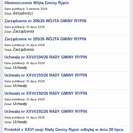
Regulamin naboru na wolne stanowiska urzędnicze
Obwieszczenie Wójta Gminy Rypin
Ogłoszenia o naborze na wolne stanowiska urzędnicze
Data publikacji: 3 sierpnia 2026
Aktualności
Dział:
Lista kandydatów spełniających wymagania formalne w naborach na
Zarządzenie nr 206/26 WÓJTA GMINY RYPIN
wolne stanowiska urzędnicze
Data publikacji: 31 lipca 2026
Wyniki naboru na wolne stanowiska urzędnicze
Zarządzenia
Dział:
Petycje
Zarządzenie nr 205/26 WÓJTA GMINY RYPIN
Sygnaliści
Data publikacji: 31 lipca 2026
Zarządzenia
Dział:
Galeria
Uchwała nr XXVI/194/26 RADY GMINY RYPIN
Raporty o stanie dostępności
Data publikacji: 31 lipca 2026
Uchwały
Wnioski
Dział:
WŁADZE I STRUKTURA
Uchwała nr XXVI/193/26 RADY GMINY RYPIN
Struktura organizacyjna
Data publikacji: 31 lipca 2026
Uchwały
Dział:
Rada gminy
Uchwała nr XXVI/192/26 RADY GMINY RYPIN
Wójt
Data publikacji: 31 lipca 2026
Uchwały
Urząd gminy
Dział:
Uchwała nr XXVI/191/26 RADY GMINY RYPIN
Jednostki organizacyjne, GOPS, Instytucja kultury, OSP
Data publikacji: 31 lipca 2026
Jednostki pomocnicze - sołectwa
Uchwały
Dział:
Plan pracy komisji rewizyjnej
Protokół z XXVI sesji Rady Gminy Rypin odbytej w dniu 28 lipca