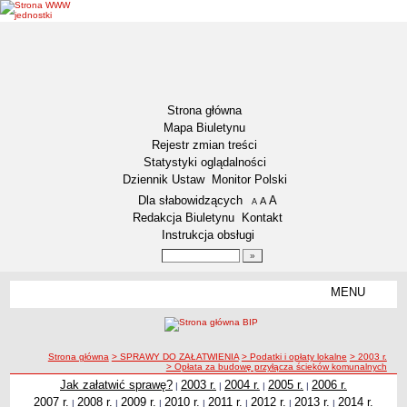
Strona główna
Mapa Biuletynu
Rejestr zmian treści
Statystyki oglądalności
Dziennik Ustaw
Monitor Polski
Menu dodatkowe
Dla słabowidzących
A
powiększ czcionkę
A
standardowy rozmiar czcionki
A
pomniejsz czcionkę
Redakcja Biuletynu
Kontakt
Instrukcja obsługi
Wyszukiwarka artykułów
Szukaj
MENU
Menu
DEKLARACJA DOSTĘPNOŚCI
NASZA GMINA
Status gminy
ścieżka nawigacji
Strona główna
> SPRAWY DO ZAŁATWIENIA
> Podatki i opłaty lokalne
> 2003 r.
> Opłata za budowę przyłącza ścieków komunalnych
Lokalizacja
Jak załatwić sprawę?
2003 r.
2004 r.
2005 r.
2006 r.
|
|
|
|
2007 r.
Insygnia gminy
2008 r.
2009 r.
2010 r.
2011 r.
2012 r.
2013 r.
2014 r.
|
|
|
|
|
|
|