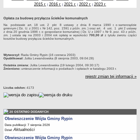
2015 r.
2016 r.
2021 r.
2022 r.
2023 r.
|
|
|
|
Dane statystyczne
Zadania publiczne
Opłata za budowę przyłącza ścieków komunalnych
Związki i stowarzyszenia
Na podstawie art. 18 ust. 2 pkt 8 ustawy z dnia 8 marca 1990 r. o samorządzie
gminnym ( Dz. U. z 2001 r. Nr 142, poz. 1591 z późn. zm. ) oraz art. 4 ust. 1 pkt 2 ustawy
Realizacja zadań publicznych
z dnia 20 grudnia 1996 r. o gospodarce komunalnej ( Dz. U z 1997 r. Nr 9, poz. 43 z późn.
zm. ) ustala się na 2003 i 2004 rok opłatę w wysokości
700,00 zł
z tytułu zwrotu części
Rejestr zbiorów danych osobowych
kosztów budowy przyłącza ścieków komunalnych.
Rejestr instytucji kultury
metryczka
RODO Klauzule informacyjne
Wytworzył:
Rada Gminy Rypin (16 czerwca 2003)
Opublikował:
Julita Lewandowska (8 sierpnia 2003, 09:04:28)
AKTUALNOŚCI I OGŁOSZENIA
Ostatnia zmiana:
Julita Lewandowska (19 lutego 2004, 09:30:17)
URZĄD GMINY
Zmieniono:
umieszczenie informacji o podatkach i opłatach w katalogu 2003 r.
Dane teleadresowe
rejestr zmian tej informacji »
Tabela informacyjna
Liczba odsłon:
4173
Czas pracy urzędu
Nr konta bankowego, NIP, REGON
Pracownicy urzędu - urząd gminy
20 OSTATNIO DODANYCH
Pracownicy urzędu - baza magazynowo - warsztatowa
Obwieszczenie Wójta Gminy Rypin
Kompetencje referatów
Data publikacji: 7 sierpnia 2026
Aktualności
Dział:
Regulamin organizacyjny
Obwieszczenie Wójta Gminy Rypin