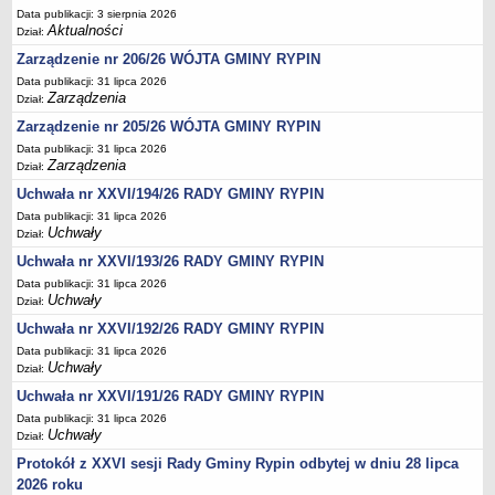
Regulamin naboru na wolne stanowiska urzędnicze
Data publikacji: 3 sierpnia 2026
Ogłoszenia o naborze na wolne stanowiska urzędnicze
Aktualności
Dział:
Lista kandydatów spełniających wymagania formalne w naborach na
Zarządzenie nr 206/26 WÓJTA GMINY RYPIN
wolne stanowiska urzędnicze
Data publikacji: 31 lipca 2026
Zarządzenia
Dział:
Wyniki naboru na wolne stanowiska urzędnicze
Zarządzenie nr 205/26 WÓJTA GMINY RYPIN
Petycje
Data publikacji: 31 lipca 2026
Zarządzenia
Sygnaliści
Dział:
Uchwała nr XXVI/194/26 RADY GMINY RYPIN
Galeria
Data publikacji: 31 lipca 2026
Raporty o stanie dostępności
Uchwały
Dział:
Wnioski
Uchwała nr XXVI/193/26 RADY GMINY RYPIN
WŁADZE I STRUKTURA
Data publikacji: 31 lipca 2026
Uchwały
Struktura organizacyjna
Dział:
Uchwała nr XXVI/192/26 RADY GMINY RYPIN
Rada gminy
Data publikacji: 31 lipca 2026
Wójt
Uchwały
Dział:
Urząd gminy
Uchwała nr XXVI/191/26 RADY GMINY RYPIN
Jednostki organizacyjne, GOPS, Instytucja kultury, OSP
Data publikacji: 31 lipca 2026
Uchwały
Dział:
Jednostki pomocnicze - sołectwa
Protokół z XXVI sesji Rady Gminy Rypin odbytej w dniu 28 lipca
Plan pracy komisji rewizyjnej
2026 roku