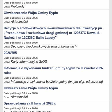
Sesje Rady Gminy Rypin
Data publikacji: 31 lipca 2026
Protokoły
Dział:
PRAWO LOKALNE
Statut
Obwieszczenie Wójta Gminy Rypin
Data publikacji: 31 lipca 2026
Strategia rozwoju
Aktualności
Dział:
Uchwały
Decyzja o środowiskowych uwarunkowaniach dla inwestycji pn.
Projekty uchwał
„Przebudowa i rozbudowa drogi gminnej nr 120337C Kowalki-
Nadróż i nr 120338C Balin-Lasoty”
Protokoły
Data publikacji: 31 lipca 2026
Imienne wykazy głosowań radnych
Decyzje o środowiskowych uwarunkowaniach
Dział:
Postać dokumentów
2026/B/5
Akty Prawne, Dzienniki Ustaw, Monitory Polskie
Data publikacji: 31 lipca 2026
Karty informacyjne SIOS
Dział:
Prawo miejscowe
Informacja o wykonaniu budżetu gminy Rypin za II kwartał 2026
Zarządzenia
roku
Studium uwarunkowań i kierunków zagospodarowania
Data publikacji: 31 lipca 2026
Informacje z wykonania budżetu gminy (w tym ulgi, odroczenia)
przestrzennego
Dział:
Obwieszczenie Wójta Gminy Rypin
Dane przestrzenne - MPZP
Data publikacji: 30 lipca 2026
Stałe obwody głosowania, numery, granice oraz siedziby
Aktualności
Dział:
obwodowych komisji wyborczych, opis granic okręgów wyborczych
Sprawozdania za II kwartał 2026 r.
Plan ogólny gminy Rypin
Data publikacji: 28 lipca 2026