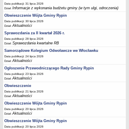
FINANSE GMINY
Data publikacji: 31 lipca 2026
Budżet
Informacje z wykonania budżetu gminy (w tym ulgi, odroczenia)
Dział:
Zmiany budżetu
Obwieszczenie Wójta Gminy Rypin
Wieloletnia Prognoza Finansowa
Data publikacji: 30 lipca 2026
Aktualności
Dział:
Majątek gminy
Sprawozdania za II kwartał 2026 r.
Majątek jednostek organizacyjnych
Data publikacji: 28 lipca 2026
Sprawozdania kwartalne RB
Dług publiczny
Dział:
Samorządowe Kolegium Odwoławcze we Włocławku
Realizacja inwestycji
Data publikacji: 24 lipca 2026
Sprawozdania z wykonania budżetu
Aktualności
Dział:
Sprawozdania kwartalne RB
Ogłoszenie Przewodniczącego Rady Gminy Rypin
Sprawozdania finansowe
Data publikacji: 23 lipca 2026
Aktualności
Dział:
Informacje z wykonania budżetu gminy (w tym ulgi, odroczenia)
Obwieszczenie
Interpretacje indywidualne
Data publikacji: 21 lipca 2026
SPRAWY DO ZAŁATWIENIA
Aktualności
Dział:
BUDOWA PRZYDOMOWYCH OCZYSZCZALNI ŚCIEKÓW -
Obwieszczenie Wójta Gminy Rypin
DOFINANSOWANIE
Data publikacji: 20 lipca 2026
Aktualności
Dział:
Preferencyjny zakup węgla
Obwieszczenie Wójta Gminy Rypin
Wykaz spraw
Data publikacji: 20 lipca 2026