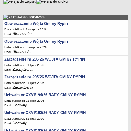
Regulamin naboru na wolne stanowiska urzędnicze
Ogłoszenia o naborze na wolne stanowiska urzędnicze
Lista kandydatów spełniających wymagania formalne w naborach na
20 OSTATNIO DODANYCH
wolne stanowiska urzędnicze
Obwieszczenie Wójta Gminy Rypin
Wyniki naboru na wolne stanowiska urzędnicze
Data publikacji: 7 sierpnia 2026
Aktualności
Dział:
Petycje
Obwieszczenie Wójta Gminy Rypin
Sygnaliści
Data publikacji: 3 sierpnia 2026
Galeria
Aktualności
Dział:
Raporty o stanie dostępności
Zarządzenie nr 206/26 WÓJTA GMINY RYPIN
Data publikacji: 31 lipca 2026
Wnioski
Zarządzenia
Dział:
WŁADZE I STRUKTURA
Zarządzenie nr 205/26 WÓJTA GMINY RYPIN
Struktura organizacyjna
Data publikacji: 31 lipca 2026
Rada gminy
Zarządzenia
Dział:
Wójt
Uchwała nr XXVI/194/26 RADY GMINY RYPIN
Data publikacji: 31 lipca 2026
Urząd gminy
Uchwały
Dział:
Jednostki organizacyjne, GOPS, Instytucja kultury, OSP
Uchwała nr XXVI/193/26 RADY GMINY RYPIN
Jednostki pomocnicze - sołectwa
Data publikacji: 31 lipca 2026
Uchwały
Dział:
Plan pracy komisji rewizyjnej
Uchwała nr XXVI/192/26 RADY GMINY RYPIN