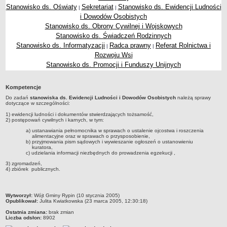
Stanowisko ds. Oświaty
Sekretariat
Stanowisko ds. Ewidencji Ludności
|
|
Dane statystyczne
i Dowodów Osobistych
Zadania publiczne
Stanowisko ds. Obrony Cywilnej i Wojskowych
Stanowisko ds. Świadczeń Rodzinnych
Związki i stowarzyszenia
Stanowisko ds. Informatyzacji
Radca prawny
Referat Rolnictwa i
|
|
Realizacja zadań publicznych
Rozwoju Wsi
Rejestr zbiorów danych osobowych
Stanowisko ds. Promocji i Funduszy Unijnych
Rejestr instytucji kultury
Kompetencje
RODO Klauzule informacyjne
Do zadań
stanowiska ds. Ewidencji Ludności i Dowodów Osobistych
należą sprawy
AKTUALNOŚCI I OGŁOSZENIA
dotyczące w szczególności:
URZĄD GMINY
1) ewidencji ludności i dokumentów stwierdzających tożsamość,
2) postępowań cywilnych i karnych, w tym:
Dane teleadresowe
a) ustanawiania pełnomocnika w sprawach o ustalenie ojcostwa i roszczenia
Tabela informacyjna
alimentacyjne oraz w sprawach o przysposobienie,
b) przyjmowania pism sądowych i wywieszanie ogłoszeń o ustanowieniu
kuratora,
Czas pracy urzędu
c) udzielania informacji niezbędnych do prowadzenia egzekucji ,
Nr konta bankowego, NIP, REGON
3) zgromadzeń,
4) zbiórek publicznych.
Pracownicy urzędu - urząd gminy
Pracownicy urzędu - baza magazynowo - warsztatowa
metryczka
Wytworzył:
Wójt Gminy Rypin (10 stycznia 2005)
Kompetencje referatów
Opublikował:
Julita Kwiatkowska (23 marca 2005, 12:30:18)
Ostatnia zmiana:
brak zmian
Regulamin organizacyjny
Liczba odsłon:
8902