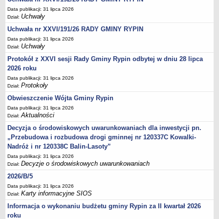
Sesje Rady Gminy Rypin
Data publikacji: 31 lipca 2026
PRAWO LOKALNE
Uchwały
Dział:
Statut
Uchwała nr XXVI/191/26 RADY GMINY RYPIN
Strategia rozwoju
Data publikacji: 31 lipca 2026
Uchwały
Dział:
Uchwały
Protokół z XXVI sesji Rady Gminy Rypin odbytej w dniu 28 lipca
Projekty uchwał
2026 roku
Protokoły
Data publikacji: 31 lipca 2026
Protokoły
Dział:
Imienne wykazy głosowań radnych
Obwieszczenie Wójta Gminy Rypin
Postać dokumentów
Data publikacji: 31 lipca 2026
Akty Prawne, Dzienniki Ustaw, Monitory Polskie
Aktualności
Dział:
Prawo miejscowe
Decyzja o środowiskowych uwarunkowaniach dla inwestycji pn.
„Przebudowa i rozbudowa drogi gminnej nr 120337C Kowalki-
Zarządzenia
Nadróż i nr 120338C Balin-Lasoty”
Studium uwarunkowań i kierunków zagospodarowania
Data publikacji: 31 lipca 2026
przestrzennego
Decyzje o środowiskowych uwarunkowaniach
Dział:
Dane przestrzenne - MPZP
2026/B/5
Stałe obwody głosowania, numery, granice oraz siedziby
Data publikacji: 31 lipca 2026
Karty informacyjne SIOS
Dział:
obwodowych komisji wyborczych, opis granic okręgów wyborczych
Informacja o wykonaniu budżetu gminy Rypin za II kwartał 2026
Plan ogólny gminy Rypin
roku