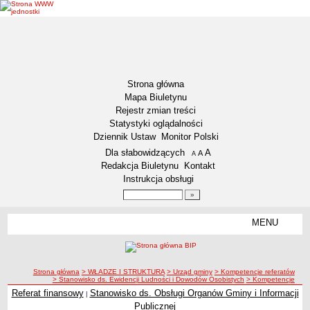
Strona główna
Mapa Biuletynu
Rejestr zmian treści
Statystyki oglądalności
Dziennik Ustaw
Monitor Polski
Menu dodatkowe
Dla słabowidzących
A
powiększ czcionkę
A
standardowy rozmiar czcionki
A
pomniejsz czcionkę
Redakcja Biuletynu
Kontakt
Instrukcja obsługi
Wyszukiwarka artykułów
Szukaj
MENU
Menu
DEKLARACJA DOSTĘPNOŚCI
NASZA GMINA
Status gminy
ścieżka nawigacji
Strona główna
> WŁADZE I STRUKTURA
> Urząd gminy
> Kompetencje referatów
> Stanowisko ds. Ewidencji Ludności i Dowodów Osobistych
> Kompetencje
Lokalizacja
Referat finansowy
Stanowisko ds. Obsługi Organów Gminy i Informacji
|
Insygnia gminy
Publicznej