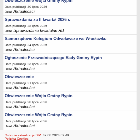
Obwieszczenie Wójta Gminy Rypin
FINANSE GMINY
Budżet
Data publikacji: 30 lipca 2026
Aktualności
Dział:
Zmiany budżetu
Sprawozdania za II kwartał 2026 r.
Wieloletnia Prognoza Finansowa
Data publikacji: 28 lipca 2026
Sprawozdania kwartalne RB
Majątek gminy
Dział:
Samorządowe Kolegium Odwoławcze we Włocławku
Majątek jednostek organizacyjnych
Data publikacji: 24 lipca 2026
Dług publiczny
Aktualności
Dział:
Realizacja inwestycji
Ogłoszenie Przewodniczącego Rady Gminy Rypin
Sprawozdania z wykonania budżetu
Data publikacji: 23 lipca 2026
Aktualności
Dział:
Sprawozdania kwartalne RB
Obwieszczenie
Sprawozdania finansowe
Data publikacji: 21 lipca 2026
Aktualności
Informacje z wykonania budżetu gminy (w tym ulgi, odroczenia)
Dział:
Obwieszczenie Wójta Gminy Rypin
Interpretacje indywidualne
Data publikacji: 20 lipca 2026
SPRAWY DO ZAŁATWIENIA
Aktualności
Dział:
BUDOWA PRZYDOMOWYCH OCZYSZCZALNI ŚCIEKÓW -
Obwieszczenie Wójta Gminy Rypin
DOFINANSOWANIE
Data publikacji: 20 lipca 2026
Preferencyjny zakup węgla
Aktualności
Dział:
Wykaz spraw
Ostatnia aktualizacja BIP:
07.08.2026 09:49
Polityka Cookies