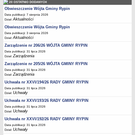
Regulamin naboru na wolne stanowiska urzędnicze
20 OSTATNIO DODANYCH
Ogłoszenia o naborze na wolne stanowiska urzędnicze
Obwieszczenie Wójta Gminy Rypin
Data publikacji: 7 sierpnia 2026
Lista kandydatów spełniających wymagania formalne w naborach na
Aktualności
Dział:
wolne stanowiska urzędnicze
Obwieszczenie Wójta Gminy Rypin
Wyniki naboru na wolne stanowiska urzędnicze
Data publikacji: 3 sierpnia 2026
Petycje
Aktualności
Dział:
Sygnaliści
Zarządzenie nr 206/26 WÓJTA GMINY RYPIN
Data publikacji: 31 lipca 2026
Galeria
Zarządzenia
Dział:
Raporty o stanie dostępności
Zarządzenie nr 205/26 WÓJTA GMINY RYPIN
Wnioski
Data publikacji: 31 lipca 2026
Zarządzenia
Dział:
WŁADZE I STRUKTURA
Struktura organizacyjna
Uchwała nr XXVI/194/26 RADY GMINY RYPIN
Data publikacji: 31 lipca 2026
Rada gminy
Uchwały
Dział:
Wójt
Uchwała nr XXVI/193/26 RADY GMINY RYPIN
Urząd gminy
Data publikacji: 31 lipca 2026
Uchwały
Dział:
Jednostki organizacyjne, GOPS, Instytucja kultury, OSP
Uchwała nr XXVI/192/26 RADY GMINY RYPIN
Jednostki pomocnicze - sołectwa
Data publikacji: 31 lipca 2026
Plan pracy komisji rewizyjnej
Uchwały
Dział: