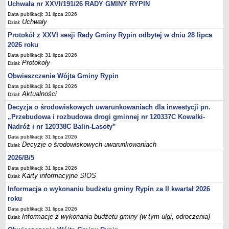
Sesje Rady Gminy Rypin
Uchwała nr XXVI/191/26 RADY GMINY RYPIN
Data publikacji: 31 lipca 2026
PRAWO LOKALNE
Uchwały
Dział:
Statut
Protokół z XXVI sesji Rady Gminy Rypin odbytej w dniu 28 lipca
Strategia rozwoju
2026 roku
Uchwały
Data publikacji: 31 lipca 2026
Protokoły
Dział:
Projekty uchwał
Obwieszczenie Wójta Gminy Rypin
Protokoły
Data publikacji: 31 lipca 2026
Imienne wykazy głosowań radnych
Aktualności
Dział:
Postać dokumentów
Decyzja o środowiskowych uwarunkowaniach dla inwestycji pn.
„Przebudowa i rozbudowa drogi gminnej nr 120337C Kowalki-
Akty Prawne, Dzienniki Ustaw, Monitory Polskie
Nadróż i nr 120338C Balin-Lasoty”
Prawo miejscowe
Data publikacji: 31 lipca 2026
Decyzje o środowiskowych uwarunkowaniach
Zarządzenia
Dział:
2026/B/5
Studium uwarunkowań i kierunków zagospodarowania
przestrzennego
Data publikacji: 31 lipca 2026
Karty informacyjne SIOS
Dział:
Dane przestrzenne - MPZP
Informacja o wykonaniu budżetu gminy Rypin za II kwartał 2026
Stałe obwody głosowania, numery, granice oraz siedziby
roku
obwodowych komisji wyborczych, opis granic okręgów wyborczych
Data publikacji: 31 lipca 2026
Informacje z wykonania budżetu gminy (w tym ulgi, odroczenia)
Plan ogólny gminy Rypin
Dział: