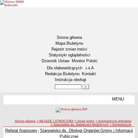
Strona główna
Mapa Biuletynu
Rejestr zmian treści
Statystyki oglądalności
Dziennik Ustaw
Monitor Polski
Menu dodatkowe
Dla słabowidzących
A
powiększ czcionkę
A
standardowy rozmiar czcionki
A
pomniejsz czcionkę
Redakcja Biuletynu
Kontakt
Instrukcja obsługi
Wyszukiwarka artykułów
Szukaj
MENU
Menu
DEKLARACJA DOSTĘPNOŚCI
NASZA GMINA
Status gminy
ścieżka nawigacji
Strona główna
> WŁADZE I STRUKTURA
> Urząd gminy
> Kompetencje referatów
> Stanowisko ds. Świadczeń Rodzinnych
> Kompetencje
Lokalizacja
Referat finansowy
Stanowisko ds. Obsługi Organów Gminy i Informacji
|
Insygnia gminy
Publicznej