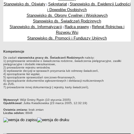
Stanowisko ds. Oświaty
Sekretariat
Stanowisko ds. Ewidencji Ludności
|
|
Dane statystyczne
i Dowodów Osobistych
Zadania publiczne
Stanowisko ds. Obrony Cywilnej i Wojskowych
Stanowisko ds. Świadczeń Rodzinnych
Związki i stowarzyszenia
Stanowisko ds. Informatyzacji
Radca prawny
Referat Rolnictwa i
|
|
Realizacja zadań publicznych
Rozwoju Wsi
Rejestr zbiorów danych osobowych
Stanowisko ds. Promocji i Funduszy Unijnych
Rejestr instytucji kultury
Kompetencje
RODO Klauzule informacyjne
Do zadań
stanowiska pracy ds. Świadczeń Rodzinnych
należy:
AKTUALNOŚCI I OGŁOSZENIA
1) przyjmowanie wniosków o świadczenia rodzinne, świadczenia pielęgnacyjne, zasiłki
pielęgnacyjne i dodatki mieszkaniowe,
URZĄD GMINY
2) prowadzenie rejestru wniosków,
3) wydawanie decyzji w sprawach przyznania lub odmowy świadczeń,
Dane teleadresowe
4) sporządzanie list wypłat,
5) sporządzanie sprawozdań rzeczowo-finansowych,
Tabela informacyjna
6) sporządzanie dokumentów zgłoszeniowych i deklaracji rozliczeniowych
do ZUS,
Czas pracy urzędu
7) prowadzenie innej dokumentacji ( rejestry, karty świadczeń),
Nr konta bankowego, NIP, REGON
metryczka
Wytworzył:
Wójt Gminy Rypin (10 stycznia 2005)
Pracownicy urzędu - urząd gminy
Opublikował:
Julita Kwiatkowska (23 marca 2005, 12:32:19)
Ostatnia zmiana:
brak zmian
Pracownicy urzędu - baza magazynowo - warsztatowa
Liczba odsłon:
8848
Kompetencje referatów
Regulamin organizacyjny