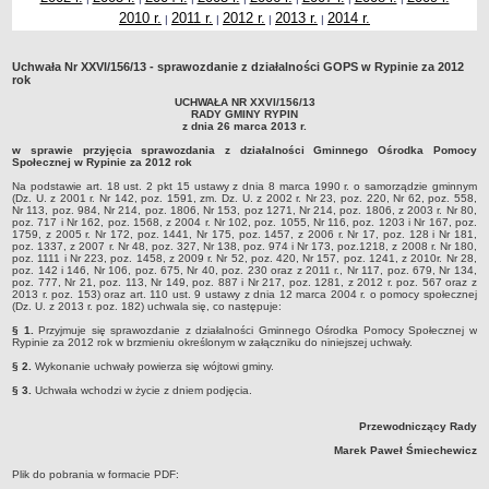
2010 r.
2011 r.
2012 r.
2013 r.
2014 r.
|
|
|
|
Dane statystyczne
Zadania publiczne
Uchwała Nr XXVI/156/13 - sprawozdanie z działalności GOPS w Rypinie za 2012
Związki i stowarzyszenia
rok
UCHWAŁA NR XXVI/156/13
Realizacja zadań publicznych
RADY GMINY RYPIN
z dnia 26 marca 2013 r.
Rejestr zbiorów danych osobowych
w sprawie przyjęcia sprawozdania z działalności Gminnego Ośrodka Pomocy
Rejestr instytucji kultury
Społecznej w Rypinie za 2012 rok
Na podstawie art. 18 ust. 2 pkt 15 ustawy z dnia 8 marca 1990 r. o samorządzie gminnym
RODO Klauzule informacyjne
(Dz. U. z 2001 r. Nr 142, poz. 1591, zm. Dz. U. z 2002 r. Nr 23, poz. 220, Nr 62, poz. 558,
Nr 113, poz. 984, Nr 214, poz. 1806, Nr 153, poz 1271, Nr 214, poz. 1806, z 2003 r. Nr 80,
AKTUALNOŚCI I OGŁOSZENIA
poz. 717 i Nr 162, poz. 1568, z 2004 r. Nr 102, poz. 1055, Nr 116, poz. 1203 i Nr 167, poz.
1759, z 2005 r. Nr 172, poz. 1441, Nr 175, poz. 1457, z 2006 r. Nr 17, poz. 128 i Nr 181,
URZĄD GMINY
poz. 1337, z 2007 r. Nr 48, poz. 327, Nr 138, poz. 974 i Nr 173, poz.1218, z 2008 r. Nr 180,
poz. 1111 i Nr 223, poz. 1458, z 2009 r. Nr 52, poz. 420, Nr 157, poz. 1241, z 2010r. Nr 28,
Dane teleadresowe
poz. 142 i 146, Nr 106, poz. 675, Nr 40, poz. 230 oraz z 2011 r., Nr 117, poz. 679, Nr 134,
poz. 777, Nr 21, poz. 113, Nr 149, poz. 887 i Nr 217, poz. 1281, z 2012 r. poz. 567 oraz z
Tabela informacyjna
2013 r. poz. 153) oraz art. 110 ust. 9 ustawy z dnia 12 marca 2004 r. o pomocy społecznej
(Dz. U. z 2013 r. poz. 182) uchwala się, co następuje:
Czas pracy urzędu
§ 1.
Przyjmuje się sprawozdanie z działalności Gminnego Ośrodka Pomocy Społecznej w
Rypinie za 2012 rok w brzmieniu określonym w załączniku do niniejszej uchwały.
Nr konta bankowego, NIP, REGON
§ 2.
Wykonanie uchwały powierza się wójtowi gminy.
Pracownicy urzędu - urząd gminy
§ 3.
Uchwała wchodzi w życie z dniem podjęcia.
Pracownicy urzędu - baza magazynowo - warsztatowa
Przewodniczący Rady
Kompetencje referatów
Marek Paweł Śmiechewicz
Regulamin organizacyjny
Plik do pobrania w formacie PDF: