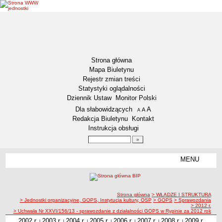
Strona główna
Mapa Biuletynu
Rejestr zmian treści
Statystyki oglądalności
Dziennik Ustaw
Monitor Polski
Menu dodatkowe
Dla słabowidzących
A
powiększ czcionkę
A
standardowy rozmiar czcionki
A
pomniejsz czcionkę
Redakcja Biuletynu
Kontakt
Instrukcja obsługi
Wyszukiwarka artykułów
Szukaj
MENU
Menu
DEKLARACJA DOSTĘPNOŚCI
NASZA GMINA
Status gminy
ścieżka nawigacji
Strona główna
> WŁADZE I STRUKTURA
> Jednostki organizacyjne, GOPS, Instytucja kultury, OSP
> GOPS
> Sprawozdania
Lokalizacja
> 2012 r.
> Uchwała Nr XXVI/156/13 - sprawozdanie z działalności GOPS w Rypinie za 2012 rok
Insygnia gminy
2002 r.
2003 r.
2004 r.
2005 r.
2006 r.
2007 r.
2008 r.
2009 r.
|
|
|
|
|
|
|