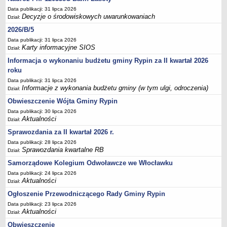
FINANSE GMINY
Data publikacji: 31 lipca 2026
Budżet
Decyzje o środowiskowych uwarunkowaniach
Dział:
Zmiany budżetu
2026/B/5
Wieloletnia Prognoza Finansowa
Data publikacji: 31 lipca 2026
Karty informacyjne SIOS
Dział:
Majątek gminy
Informacja o wykonaniu budżetu gminy Rypin za II kwartał 2026
Majątek jednostek organizacyjnych
roku
Dług publiczny
Data publikacji: 31 lipca 2026
Informacje z wykonania budżetu gminy (w tym ulgi, odroczenia)
Dział:
Realizacja inwestycji
Obwieszczenie Wójta Gminy Rypin
Sprawozdania z wykonania budżetu
Data publikacji: 30 lipca 2026
Sprawozdania kwartalne RB
Aktualności
Dział:
Sprawozdania finansowe
Sprawozdania za II kwartał 2026 r.
Informacje z wykonania budżetu gminy (w tym ulgi, odroczenia)
Data publikacji: 28 lipca 2026
Sprawozdania kwartalne RB
Dział:
Interpretacje indywidualne
Samorządowe Kolegium Odwoławcze we Włocławku
SPRAWY DO ZAŁATWIENIA
Data publikacji: 24 lipca 2026
BUDOWA PRZYDOMOWYCH OCZYSZCZALNI ŚCIEKÓW -
Aktualności
Dział:
DOFINANSOWANIE
Ogłoszenie Przewodniczącego Rady Gminy Rypin
Preferencyjny zakup węgla
Data publikacji: 23 lipca 2026
Aktualności
Dział:
Wykaz spraw
Obwieszczenie