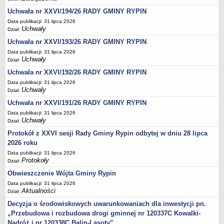
Sesje Rady Gminy Rypin
Uchwała nr XXVI/194/26 RADY GMINY RYPIN
PRAWO LOKALNE
Data publikacji: 31 lipca 2026
Statut
Uchwały
Dział:
Strategia rozwoju
Uchwała nr XXVI/193/26 RADY GMINY RYPIN
Uchwały
Data publikacji: 31 lipca 2026
Uchwały
Dział:
Projekty uchwał
Uchwała nr XXVI/192/26 RADY GMINY RYPIN
Protokoły
Data publikacji: 31 lipca 2026
Uchwały
Imienne wykazy głosowań radnych
Dział:
Uchwała nr XXVI/191/26 RADY GMINY RYPIN
Postać dokumentów
Data publikacji: 31 lipca 2026
Akty Prawne, Dzienniki Ustaw, Monitory Polskie
Uchwały
Dział:
Prawo miejscowe
Protokół z XXVI sesji Rady Gminy Rypin odbytej w dniu 28 lipca
Zarządzenia
2026 roku
Data publikacji: 31 lipca 2026
Studium uwarunkowań i kierunków zagospodarowania
Protokoły
Dział:
przestrzennego
Obwieszczenie Wójta Gminy Rypin
Dane przestrzenne - MPZP
Data publikacji: 31 lipca 2026
Stałe obwody głosowania, numery, granice oraz siedziby
Aktualności
Dział:
obwodowych komisji wyborczych, opis granic okręgów wyborczych
Decyzja o środowiskowych uwarunkowaniach dla inwestycji pn.
Plan ogólny gminy Rypin
„Przebudowa i rozbudowa drogi gminnej nr 120337C Kowalki-
Nadróż i nr 120338C Balin-Lasoty”