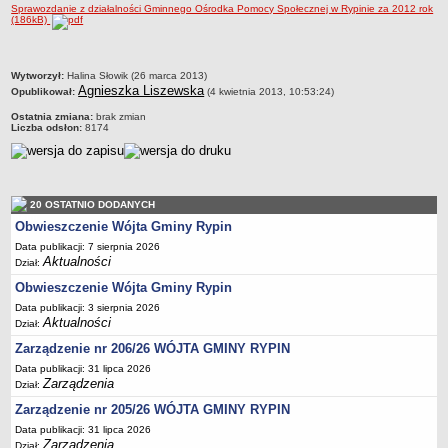
Regulamin naboru na wolne stanowiska urzędnicze
Sprawozdanie z działalności Gminnego Ośrodka Pomocy Społecznej w Rypinie za 2012 rok
(186kB)
Ogłoszenia o naborze na wolne stanowiska urzędnicze
Lista kandydatów spełniających wymagania formalne w naborach na
wolne stanowiska urzędnicze
metryczka
Wytworzył:
Halina Słowik (26 marca 2013)
Agnieszka Liszewska
Opublikował:
(4 kwietnia 2013, 10:53:24)
Wyniki naboru na wolne stanowiska urzędnicze
Ostatnia zmiana:
brak zmian
Petycje
Liczba odsłon:
8174
Sygnaliści
Galeria
Raporty o stanie dostępności
20 OSTATNIO DODANYCH
Obwieszczenie Wójta Gminy Rypin
Wnioski
Data publikacji: 7 sierpnia 2026
WŁADZE I STRUKTURA
Aktualności
Dział:
Struktura organizacyjna
Obwieszczenie Wójta Gminy Rypin
Rada gminy
Data publikacji: 3 sierpnia 2026
Aktualności
Wójt
Dział:
Zarządzenie nr 206/26 WÓJTA GMINY RYPIN
Urząd gminy
Data publikacji: 31 lipca 2026
Jednostki organizacyjne, GOPS, Instytucja kultury, OSP
Zarządzenia
Dział:
Jednostki pomocnicze - sołectwa
Zarządzenie nr 205/26 WÓJTA GMINY RYPIN
Plan pracy komisji rewizyjnej
Data publikacji: 31 lipca 2026
Zarządzenia
Dział: